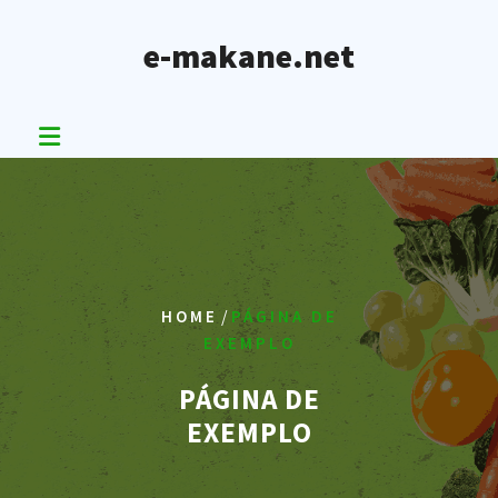
Skip
to
e-makane.net
content
/
HOME
PÁGINA DE
EXEMPLO
PÁGINA DE
EXEMPLO