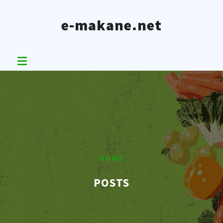
Skip
to
e-makane.net
content
HOME
POSTS