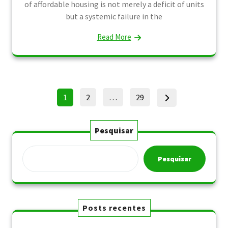
of affordable housing is not merely a deficit of units
but a systemic failure in the
Read More
Paginação
Page
Page
Page
1
2
…
29
de
posts
Pesquisar
Pesquisar
Posts recentes