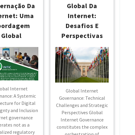
ernação Da
Global Da
ernet: Uma
Internet:
bordagem
Desafios E
Global
Perspectivas
obal Internet
Global Internet
nance: A Systemic
Governance: Technical
ecture for Digital
Challenges and Strategic
gnty and Inclusion
Perspectives Global
rnet governance
Internet Governance
rates not as a
constitutes the complex
alized regulatory
orchestration of