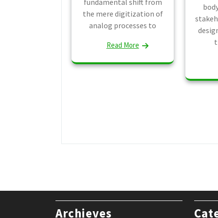
fundamental shift from
body
the mere digitization of
stakeh
analog processes to
desig
t
Read More
Archieves
Cat