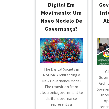
Digital Em
Gov
Movimento: Um
Int
Novo Modelo De
A
Governança?
The Digital Society in
Gl
Motion: Architecting a
Gover
New Governance Model
Archit
The transition from
Soverei
electronic government to
Inte
digital governance
ope
represents a
centr