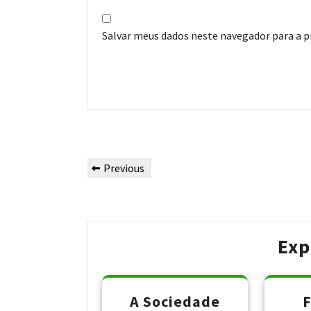
Salvar meus dados neste navegador para a p
Navegação
Previous
Previous
de
Post
Post
Exp
A Sociedade