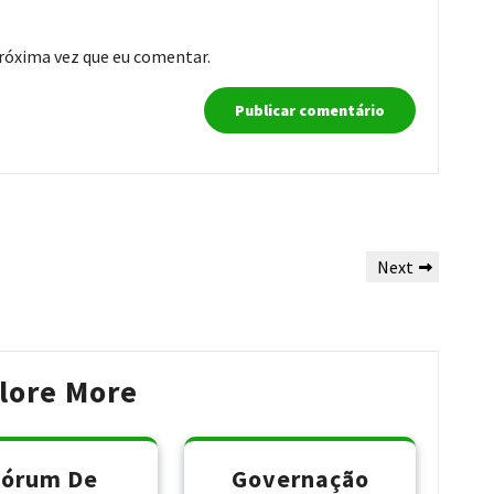
róxima vez que eu comentar.
Next
Next
Post
lore More
Fórum De
Governação