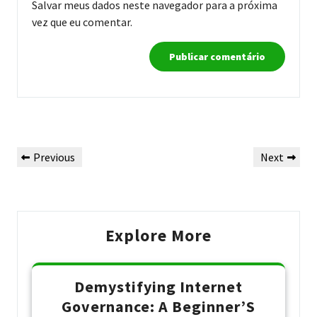
Salvar meus dados neste navegador para a próxima
vez que eu comentar.
Navegação
Previous
Next
Previous
Next
de
Post
Post
Post
Explore More
Demystifying Internet
Governance: A Beginner’S