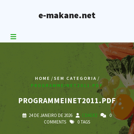
Skip
to
e-makane.net
content
/
/
HOME
SEM CATEGORIA
PROGRAMMEINET2011.PDF
PROGRAMMEINET2011.PDF
24 DE JANEIRO DE 2026
CDAER2
0
COMMENTS
0 TAGS